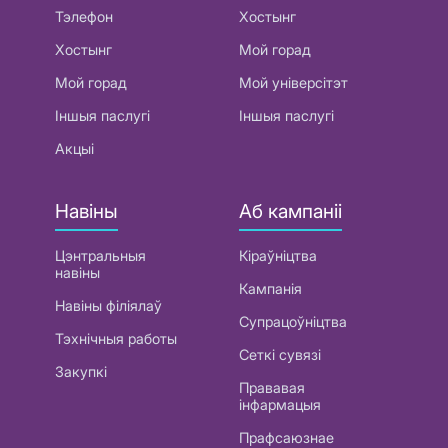
Тэлефон
Хостынг
Хостынг
Мой горад
Мой горад
Мой універсітэт
Іншыя паслугі
Іншыя паслугі
Акцыі
Навіны
Аб кампаніі
Цэнтральныя
Кіраўніцтва
навіны
Кампанія
Навіны філіялаў
Супрацоўніцтва
Тэхнічныя работы
Сеткі сувязі
Закупкі
Прававая
інфармацыя
Прафсаюзнае