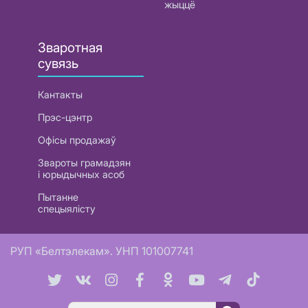
жыццё
Зваротная
сувязь
Кантакты
Прэс-цэнтр
Офісы продажаў
Звароты грамадзян
і юрыдычных асоб
Пытанне
спецыялісту
РУП «Белтэлекам». УНП 101007741
Пошук