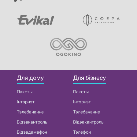
Для дому
Для бізнесу
Пакеты
Пакеты
Інтэрнэт
Інтэрнэт
Тэлебачанне
Тэлебачанне
Відэакантроль
Відэакантроль
Відэадамафон
Тэлефон