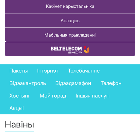
Кабінет карыстальніка
Аплаціць
Мабільныя прыкладанні
Купіць тавар
Private
Пакеты
Інтэрнэт
Тэлебачанне
services
Відэакантроль
Відэадамафон
Тэлефон
menu
Хостынг
Мой горад
Іншыя паслугі
Акцыі
Навіны