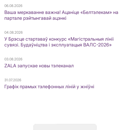
06.08.2026
Ваша меркаванне важна! Ацаніце «Белтэлекам» на
партале рэйтынгавай ацэнкі
04.08.2026
У Брэсце стартаваў конкурс «Магістральныя лініі
сувязі. Будаўніцтва і эксплуатацыя ВАЛС-2026»
03.08.2026
ZALA запускае новы тэлеканал
31.07.2026
Графік прамых тэлефонных ліній у жніўні