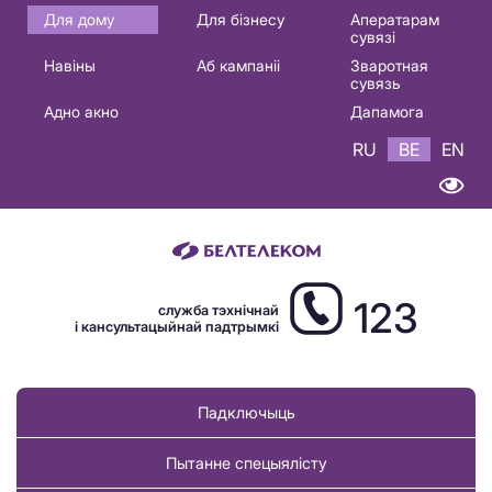
Основная
Для дому
Для бізнесу
Аператарам
сувязі
навигация
Навіны
Аб кампаніі
Зваротная
BE
сувязь
Адно акно
Дапамога
RU
BE
EN
123
служба тэхнічнай
і кансультацыйнай падтрымкі
Падключыць
Пытанне спецыялісту