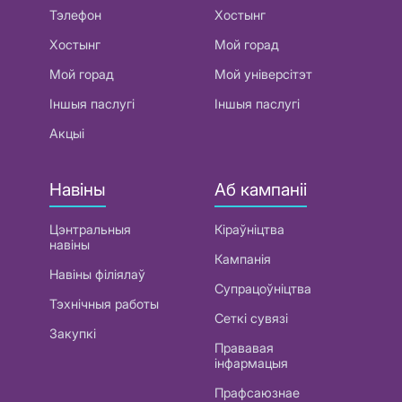
Тэлефон
Хостынг
Хостынг
Мой горад
Мой горад
Мой універсітэт
Іншыя паслугі
Іншыя паслугі
Акцыі
Навіны
Аб кампаніі
Цэнтральныя
Кіраўніцтва
навіны
Кампанія
Навіны філіялаў
Супрацоўніцтва
Тэхнічныя работы
Сеткі сувязі
Закупкі
Прававая
інфармацыя
Прафсаюзнае