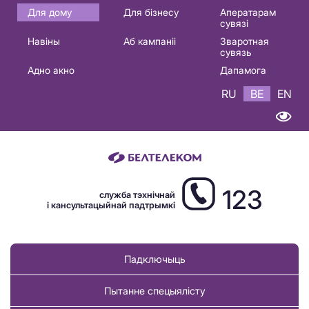
Основная
Для дому
Для бізнесу
Аператарам
сувязі
навигация
Навіны
Аб кампаніі
Зваротная
BE
сувязь
Адно акно
Дапамога
RU
BE
EN
123
служба тэхнічнай
і кансультацыйнай падтрымкі
Падключыць
Пытанне спецыялісту