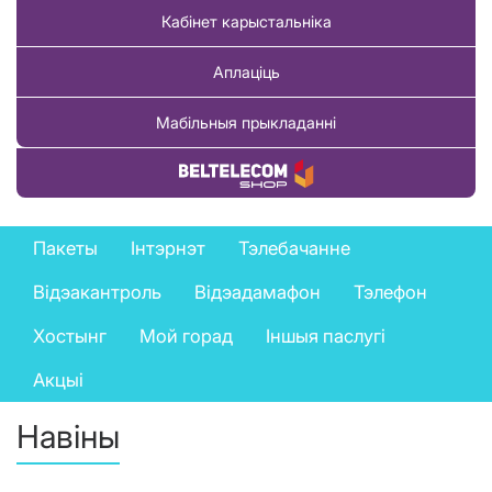
Кабінет карыстальніка
Аплаціць
Мабільныя прыкладанні
Купіць тавар
Private
Пакеты
Інтэрнэт
Тэлебачанне
services
Відэакантроль
Відэадамафон
Тэлефон
menu
Хостынг
Мой горад
Іншыя паслугі
Акцыі
Навіны