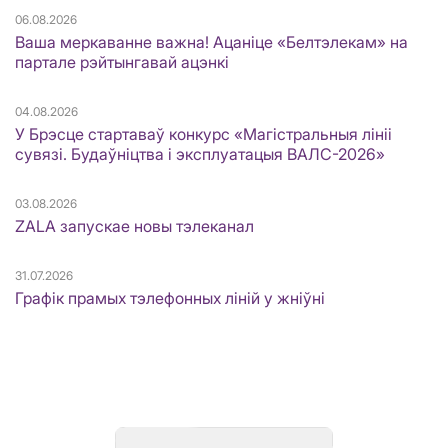
06.08.2026
Ваша меркаванне важна! Ацаніце «Белтэлекам» на
партале рэйтынгавай ацэнкі
04.08.2026
У Брэсце стартаваў конкурс «Магістральныя лініі
сувязі. Будаўніцтва і эксплуатацыя ВАЛС-2026»
03.08.2026
ZALA запускае новы тэлеканал
31.07.2026
Графік прамых тэлефонных ліній у жніўні