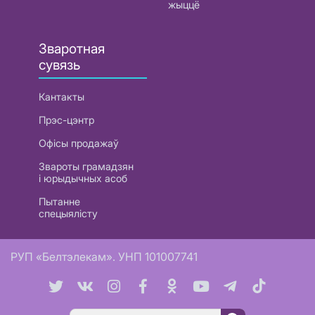
жыццё
Зваротная
сувязь
Кантакты
Прэс-цэнтр
Офісы продажаў
Звароты грамадзян
і юрыдычных асоб
Пытанне
спецыялісту
РУП «Белтэлекам». УНП 101007741
Пошук