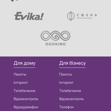
Для дому
Для бізнесу
Пакеты
Пакеты
Інтэрнэт
Інтэрнэт
Тэлебачанне
Тэлебачанне
Відэакантроль
Відэакантроль
Відэадамафон
Тэлефон