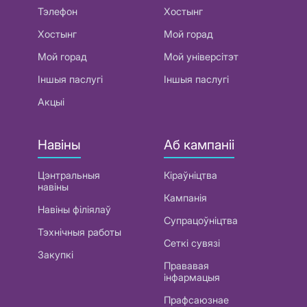
Тэлефон
Хостынг
Хостынг
Мой горад
Мой горад
Мой універсітэт
Іншыя паслугі
Іншыя паслугі
Акцыі
Навіны
Аб кампаніі
Цэнтральныя
Кіраўніцтва
навіны
Кампанія
Навіны філіялаў
Супрацоўніцтва
Тэхнічныя работы
Сеткі сувязі
Закупкі
Прававая
інфармацыя
Прафсаюзнае