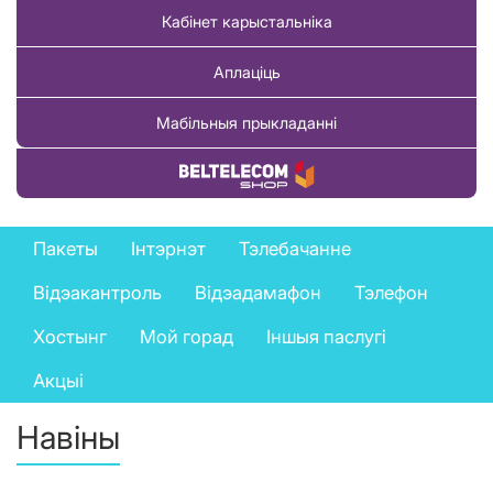
Кабінет карыстальніка
Аплаціць
Мабільныя прыкладанні
Купіць тавар
Private
Пакеты
Інтэрнэт
Тэлебачанне
services
Відэакантроль
Відэадамафон
Тэлефон
menu
Хостынг
Мой горад
Іншыя паслугі
Акцыі
Навіны