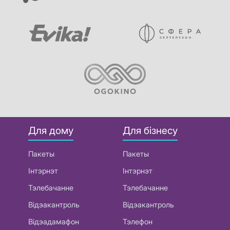
Для дому
Для бізнесу
Пакеты
Пакеты
Інтэрнэт
Інтэрнэт
Тэлебачанне
Тэлебачанне
Відэакантроль
Відэакантроль
Відэадамафон
Тэлефон