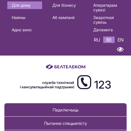
Основная
Для дому
Для бізнесу
Аператарам
сувязі
навигация
Навіны
Аб кампаніі
Зваротная
BE
сувязь
Адно акно
Дапамога
RU
BE
EN
123
служба тэхнічнай
і кансультацыйнай падтрымкі
Падключыць
Пытанне спецыялісту