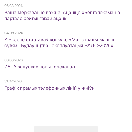
06.08.2026
Ваша меркаванне важна! Ацаніце «Белтэлекам» на
партале рэйтынгавай ацэнкі
04.08.2026
У Брэсце стартаваў конкурс «Магістральныя лініі
сувязі. Будаўніцтва і эксплуатацыя ВАЛС-2026»
03.08.2026
ZALA запускае новы тэлеканал
31.07.2026
Графік прамых тэлефонных ліній у жніўні