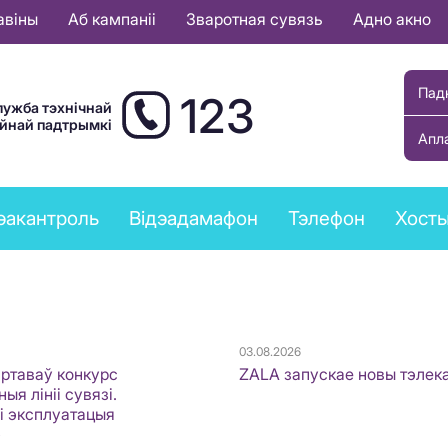
авіны
Аб кампаніі
Зваротная сувязь
Адно акно
Пад
123
лужба тэхнічнай
ыйнай падтрымкі
Апл
эакантроль
Відэадамафон
Тэлефон
Хост
03.08.2026
артаваў конкурс
ZALA запускае новы тэлек
ыя лініі сувязі.
 і эксплуатацыя
»