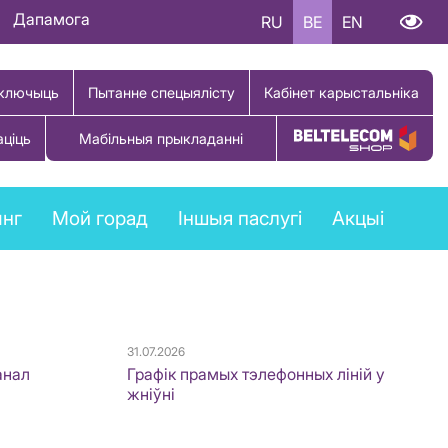
Дапамога
RU
BE
EN
ключыць
Пытанне спецыялісту
Кабінет карыстальніка
аціць
Мабільныя прыкладанні
Купіць тавар
ынг
Мой горад
Іншыя паслугі
Акцыі
31.07.2026
анал
Графік прамых тэлефонных ліній у
жніўні