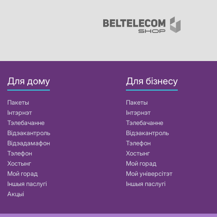
Для дому
Для бізнесу
Пакеты
Пакеты
Інтэрнэт
Інтэрнэт
Тэлебачанне
Тэлебачанне
Відэакантроль
Відэакантроль
Відэадамафон
Тэлефон
Тэлефон
Хостынг
Хостынг
Мой горад
Мой горад
Мой універсітэт
Іншыя паслугі
Іншыя паслугі
Акцыі