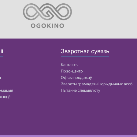
іі
Зваротная сувязь
Кантакты
Прэс-цэнтр
а
Офісы продажаў
Звароты грамадзян і юрыдычных асоб
армацыя
Пытанне спецыялісту
жыццё