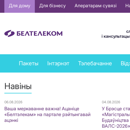
Основная
Для дому
Для бізнесу
Аператарам сувязі
Н
навигация
BE
с
і кансультац
Private
Пакеты
Інтэрнэт
Тэлебачанне
Від
services
menu
Навіны
06.08.2026
04.08.2026
Ваша меркаванне важна! Ацаніце
У Брэсце ст
«Белтэлекам» на партале рэйтынгавай
«Магістральн
ацэнкі
Будаўніцтва
ВАЛС-2026