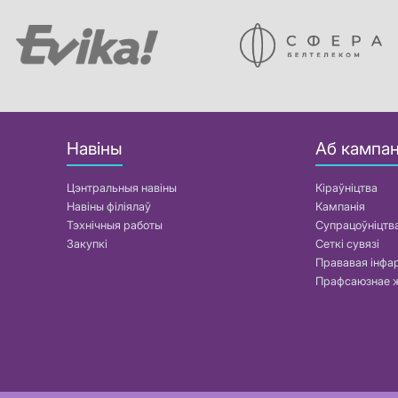
Навіны
Аб кампан
Цэнтральныя навіны
Кіраўніцтва
Навіны філіялаў
Кампанія
Тэхнічныя работы
Супрацоўніцтв
Закупкі
Сеткі сувязі
Прававая інф
Прафсаюзнае 