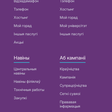
Відэадамафон
Тэлефон
Тэлефон
Хостынг
Хостынг
Мой горад
Мой горад
Мой універсітэт
Іншыя паслугі
Іншыя паслугі
Акцыі
Навіны
Аб кампаніі
Цэнтральныя
Кіраўніцтва
навіны
Кампанія
Навіны філіялаў
Супрацоўніцтва
Тэхнічныя работы
Сеткі сувязі
Закупкі
Прававая
інфармацыя