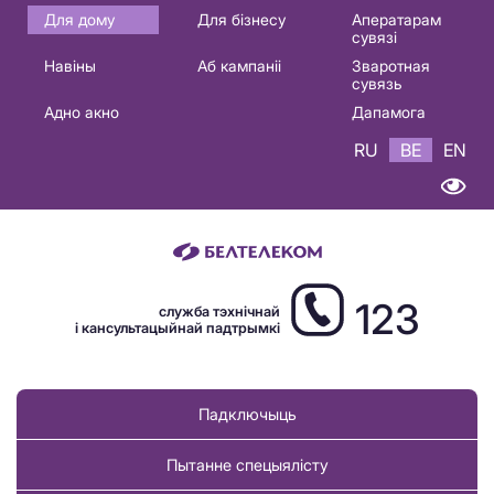
Основная
Для дому
Для бізнесу
Аператарам
сувязі
навигация
Навіны
Аб кампаніі
Зваротная
BE
сувязь
Адно акно
Дапамога
RU
BE
EN
123
служба тэхнічнай
і кансультацыйнай падтрымкі
Падключыць
Пытанне спецыялісту