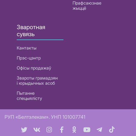
Прафсаюзнае
жыццё
Зваротная
сувязь
Кантакты
Прэс-цэнтр
Офісы продажаў
Звароты грамадзян
і юрыдычных асоб
Пытанне
спецыялісту
РУП «Белтэлекам». УНП 101007741