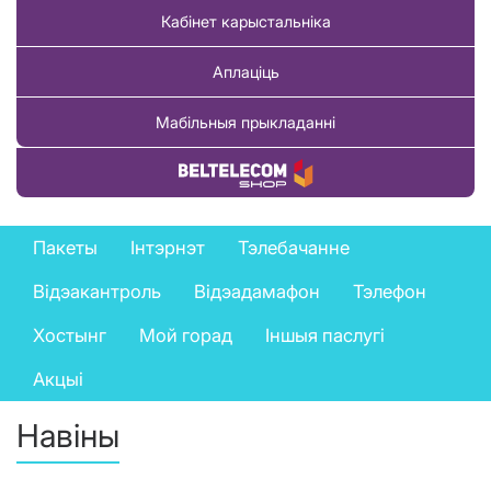
Кабінет карыстальніка
Аплаціць
Мабільныя прыкладанні
Купіць тавар
Private
Пакеты
Інтэрнэт
Тэлебачанне
services
Відэакантроль
Відэадамафон
Тэлефон
menu
Хостынг
Мой горад
Іншыя паслугі
Акцыі
Навіны