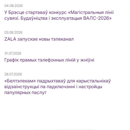
04.08.2026
У Брэсце стартаваў конкурс «Магістральныя лініі
сувязі. Будаўніцтва і эксплуатацыя ВАЛС-2026»
03.08.2026
ZALA запускае новы тэлеканал
31.07.2026
Графік прамых тэлефонных ліній у жніўні
28.07.2026
«Белтэлекам» падрыхтаваў для карыстальнікаў
відэаінструкцыі па падключэнні і настройцы
папулярных паслуг