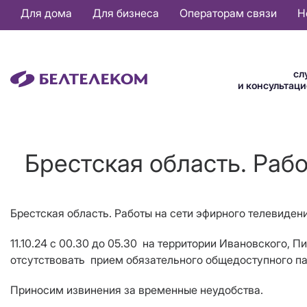
Основная
Для дома
Для бизнеса
Операторам связи
Н
навигация
RU
сл
и консультац
Брестская область. Раб
Брестская область. Работы на сети эфирного телевиден
11.10.24 с 00.30 до 05.30 на территории Ивановского, 
отсутствовать прием обязательного общедоступного п
Приносим извинения за временные неудобства.