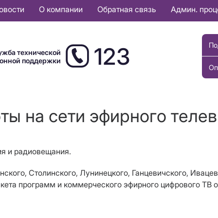
овости
О компании
Обратная связь
Админ. про
По
123
ужба технической
ионной поддержки
Оп
оты на сети эфирного теле
ия и радиовещания.
Пинского, Столинского, Лунинецкого, Ганцевичского, Иваце
акета программ и коммерческого эфирного цифрового ТВ 