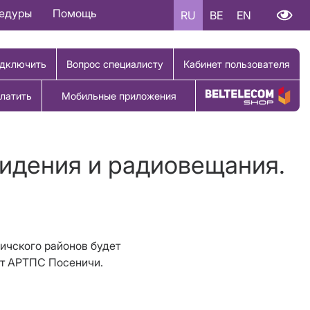
цедуры
Помощь
RU
BE
EN
дключить
Вопрос специалисту
Кабинет пользователя
латить
Мобильные приложения
Купить товар
видения и радиовещания.
вичского районов будет
от АРТПС Посеничи.