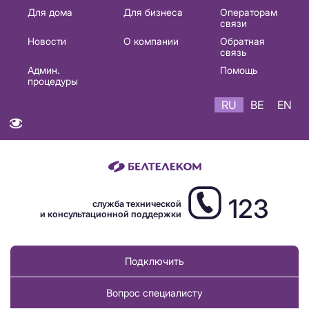
Основная
Для дома
Для бизнеса
Операторам
связи
навигация
Новости
О компании
Обратная
RU
связь
Админ.
Помощь
процедуры
RU
BE
EN
123
служба технической
и консультационной поддержки
Подключить
Вопрос специалисту