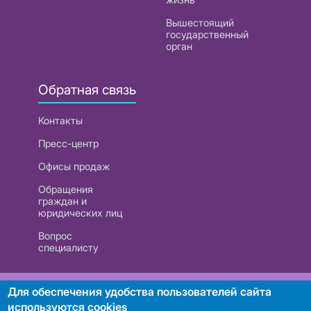
Вышестоящий
государственный
орган
Обратная связь
Контакты
Пресс-центр
Офисы продаж
Обращения
граждан и
юридических лиц
Вопрос
специалисту
РУП «Белтелеком». УНП 101007741
Для обеспечения удобства пользователей сайта
используются cookies