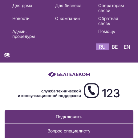
Основная
Для дома
Для бизнеса
Операторам
связи
навигация
Новости
О компании
Обратная
RU
связь
Админ.
Помощь
процедуры
RU
BE
EN
123
служба технической
и консультационной поддержки
Подключить
Вопрос специалисту