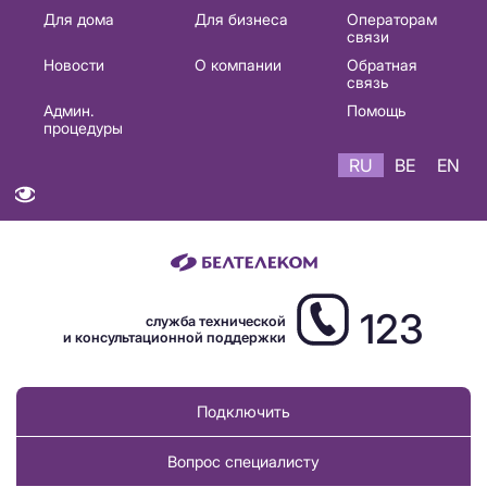
Основная
Для дома
Для бизнеса
Операторам
связи
навигация
Новости
О компании
Обратная
RU
связь
Админ.
Помощь
процедуры
RU
BE
EN
123
служба технической
и консультационной поддержки
Подключить
Вопрос специалисту