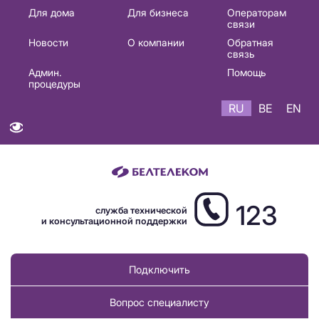
Основная
Для дома
Для бизнеса
Операторам
связи
навигация
Новости
О компании
Обратная
RU
связь
Админ.
Помощь
процедуры
RU
BE
EN
123
служба технической
и консультационной поддержки
Подключить
Вопрос специалисту