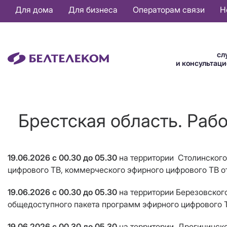
Основная
Для дома
Для бизнеса
Операторам связи
Н
навигация
RU
сл
и консультац
Брестская область. Раб
19.06.2026
с 00.30 до 05.30
на территории Столинског
цифрового ТВ, коммерческого эфирного цифрового ТВ 
19.06.2026
с 00.30 до 05.30
на территории Березовског
общедоступного пакета программ эфирного цифрового 
19.06.2026
с 00.30 до 05.30
на территории Дрогичинск