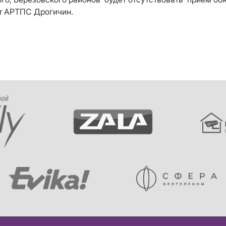
от АРТПС Дрогичин
.