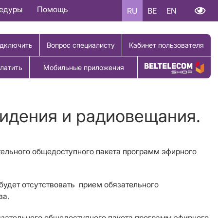
цедуры
Помощь
RU
BE
EN
дключить
Вопрос специалисту
Кабинет пользователя
латить
Мобильные приложения
Купить товар
видения и радиовещания.
тельного общедоступного пакета программ эфирного
будет отсутствовать
прием
обязательного
за
.
язательного общедоступного пакета программ эфирного