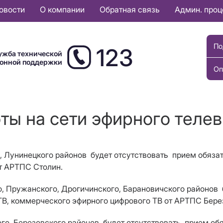
овости
О компании
Обратная связь
Админ. про
По
123
ужба технической
ионной поддержки
Оп
оты на сети эфирного теле
о, Лунинецкого районов
будет отсутствовать
прием
обяза
от АРТПС Столин
.
о, Пружанского, Дрогичинского, Барановичского районов
ТВ, коммерческого эфирного цифрового ТВ от АРТПС Бере
ого, Березовского районов
будет отсутствовать
прием
об