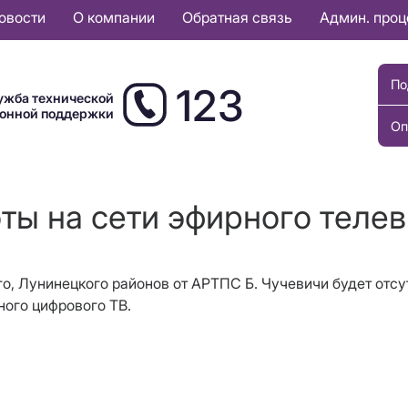
овости
О компании
Обратная связь
Админ. про
По
123
ужба технической
ионной поддержки
Оп
оты на сети эфирного теле
го, Лунинецкого районов от АРТПС Б. Чучевичи
будет отсу
ного цифрового ТВ
.