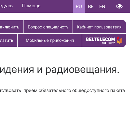
цедуры
Помощь
RU
BE
EN
дключить
Вопрос специалисту
Кабинет пользователя
латить
Мобильные приложения
Купить товар
видения и радиовещания.
тствовать
прием
обязательного общедоступного пакета