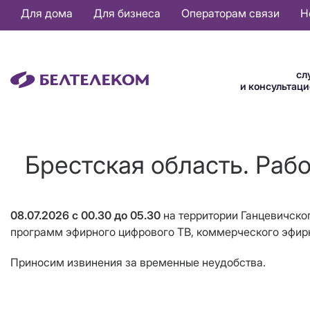
Основная
Для дома
Для бизнеса
Операторам связи
Н
навигация
RU
сл
и консультац
Брестская область. Раб
08.07.2026
с 00.30 до 05.30
на территории Ганцевичско
программ эфирного цифрового ТВ, коммерческого эфир
Приносим извинения за временные неудобства.