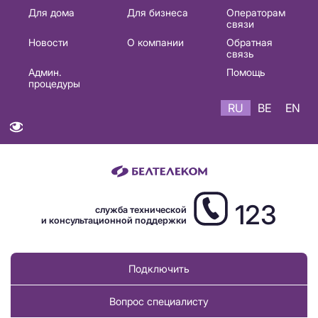
Основная
Для дома
Для бизнеса
Операторам
связи
навигация
Новости
О компании
Обратная
RU
связь
Админ.
Помощь
процедуры
RU
BE
EN
123
служба технической
и консультационной поддержки
Подключить
Вопрос специалисту