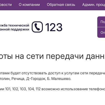
овости
О компании
Обратная связь
Админ. про
По
123
ужба технической
ионной поддержки
Оп
оты на сети передачи дан
отами будет отсутствовать доступ к услугам сети передач
толин, Речица, Д-Городок, Б. Малешево.
 101, 102, 103, 104, 112 возможно использование телефон