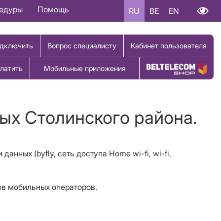
цедуры
Помощь
RU
BE
EN
дключить
Вопрос специалисту
Кабинет пользователя
латить
Мобильные приложения
Купить товар
ных Столинского района.
и данных (
b
yfly, сеть доступа Home wi-fi, wi-fi,
ов мобильных операторов.