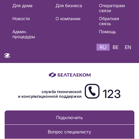
Основная
Для дома
Для бизнеса
Операторам
связи
навигация
Новости
О компании
Обратная
RU
связь
Админ.
Помощь
процедуры
RU
BE
EN
123
служба технической
и консультационной поддержки
Подключить
Вопрос специалисту