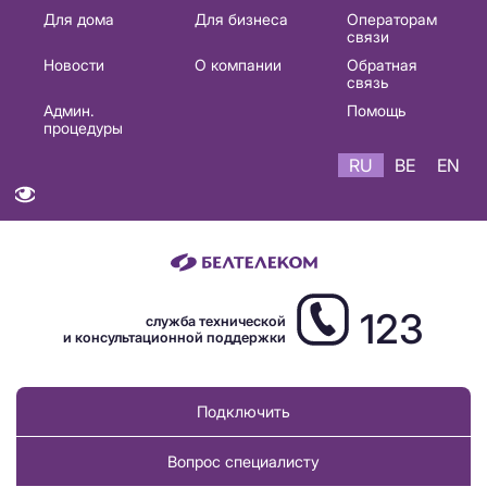
Основная
Для дома
Для бизнеса
Операторам
связи
навигация
Новости
О компании
Обратная
RU
связь
Админ.
Помощь
процедуры
RU
BE
EN
123
служба технической
и консультационной поддержки
Подключить
Вопрос специалисту