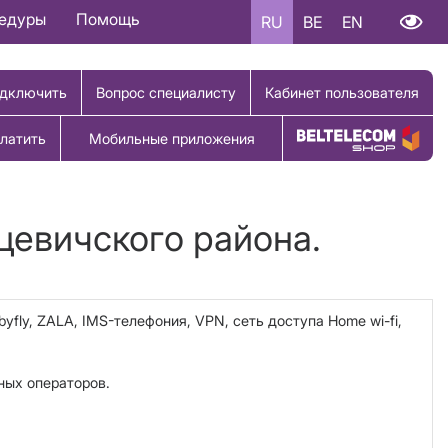
цедуры
Помощь
RU
BE
EN
дключить
Вопрос специалисту
Кабинет пользователя
латить
Мобильные приложения
Купить товар
цевичского района.
yfly, ZALA, IMS-телефония, VPN, сеть доступа Home wi-fi,
ных операторов.