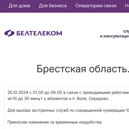
Основная
Для дома
Для бизнеса
Операторам связи
Н
навигация
RU
сл
и консультац
Брестская область
25.10.2024 с 01.00 до 06.00 в связи с проводимыми работами
wi-fi) до 30 минут у абонентов н.п. Воля, Серадово.
Для вызова экстренных служб по сокращенной нумерации 101
Приносим извинения за временные неудобства.