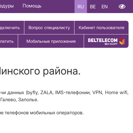
цедуры
Помощь
RU
BE
EN
дключить
Вопрос специалисту
Кабинет пользователя
латить
Мобильные приложения
Купить товар
Пинского района.
чи данных (byfly, ZALA, IMS-телефонии, VPN, Home wifi,
 Галево, Заполье.
ние телефонов мобильных операторов.