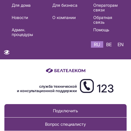
Основная
Для дома
Для бизнеса
Операторам
связи
навигация
Новости
О компании
Обратная
RU
связь
Админ.
Помощь
процедуры
RU
BE
EN
123
служба технической
и консультационной поддержки
Подключить
Вопрос специалисту