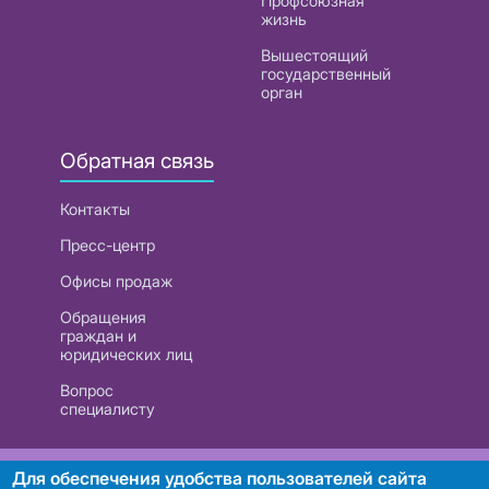
Профсоюзная
жизнь
Вышестоящий
государственный
орган
Обратная связь
Контакты
Пресс-центр
Офисы продаж
Обращения
граждан и
юридических лиц
Вопрос
специалисту
РУП «Белтелеком». УНП 101007741
Для обеспечения удобства пользователей сайта