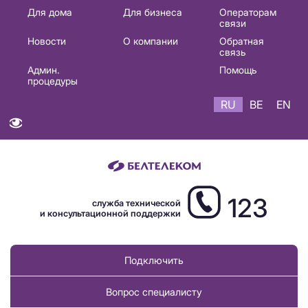
Основная
Для дома
Для бизнеса
Операторам
связи
навигация
Новости
О компании
Обратная
RU
связь
Админ.
Помощь
процедуры
RU
BE
EN
123
служба технической
и консультационной поддержки
Подключить
Вопрос специалисту