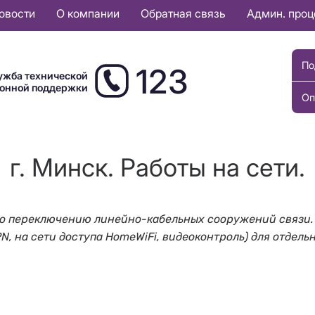
овости
О компании
Обратная связь
Админ. про
По
123
ужба технической
ионной поддержки
Оп
г. Минск. Работы на сети.
ты по переключению линейно-кабельных сооружений связи.
PN, на сети доступа HomeWiFi, видеоконтроль) для отдель