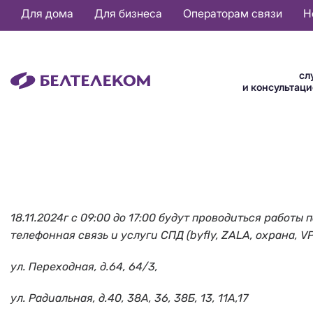
Основная
Для дома
Для бизнеса
Операторам связи
Н
навигация
RU
сл
и консультац
18.11.2024г с 09:00 до 17:00 будут проводиться рабо
телефонная связь и услуги СПД (byfly, ZALA, охрана, V
ул. Переходная, д.64, 64/3,
ул. Радиальная, д.40, 38А, 36, 38Б, 13, 11А,17