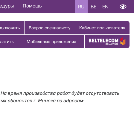
цедуры
Помощь
RU
BE
EN
дключить
Вопрос специалисту
Кабинет пользователя
латить
Мобильные приложения
Купить товар
 На время производства работ будет отсутствовать
ных абонентов г. Минска по адресам: