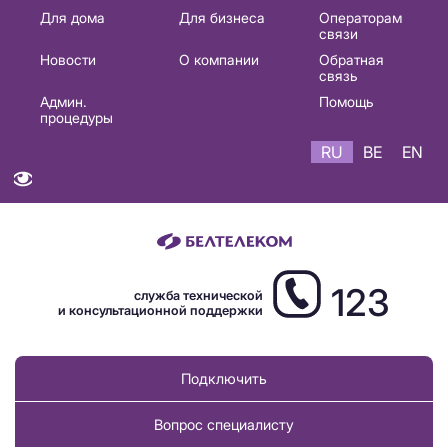
Основная
Для дома
Для бизнеса
Операторам
связи
навигация
Новости
О компании
Обратная
RU
связь
Админ.
Помощь
процедуры
RU
BE
EN
123
служба технической
и консультационной поддержки
Подключить
Вопрос специалисту