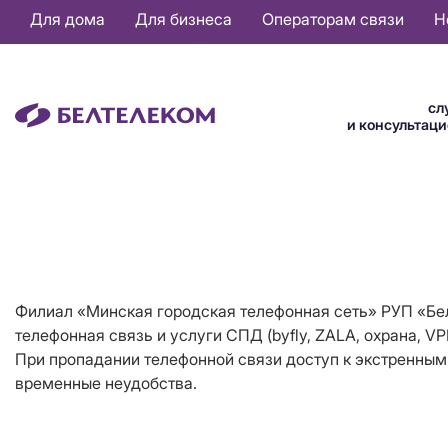
Основная
Для дома
Для бизнеса
Операторам связи
Н
навигация
RU
сл
и консультац
Филиал «Минская городская телефонная сеть» РУП «Белт
телефонная связь и услуги СПД (byfly, ZALA, охрана, VP
При пропадании телефонной связи доступ к экстренным
временные неудобства.