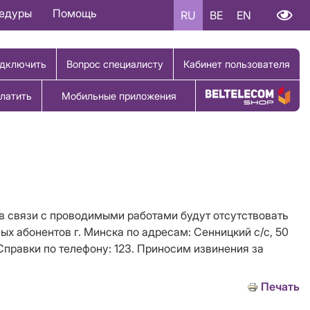
цедуры
Помощь
RU
BE
EN
дключить
Вопрос специалисту
Кабинет пользователя
латить
Мобильные приложения
Купить товар
 в связи с проводимыми работами будут отсутствовать
ных абонентов г. Минска по адресам: Сенницкий с/с, 50
равки по телефону: 123. Приносим извинения за
Печать