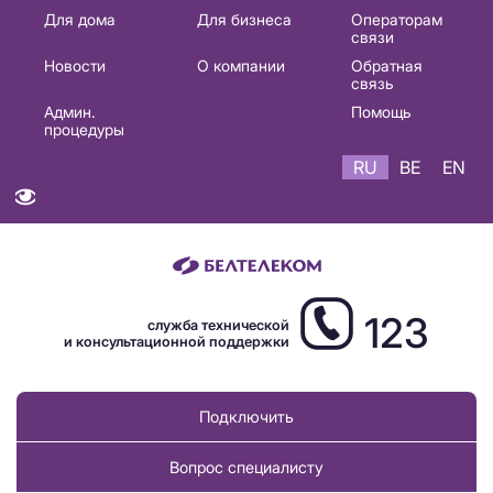
Основная
Для дома
Для бизнеса
Операторам
связи
навигация
Новости
О компании
Обратная
RU
связь
Админ.
Помощь
процедуры
RU
BE
EN
123
служба технической
и консультационной поддержки
Подключить
Вопрос специалисту