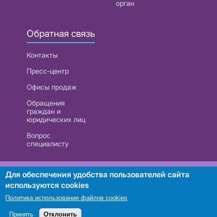
орган
Обратная связь
Контакты
Пресс-центр
Офисы продаж
Обращения
граждан и
юридических лиц
Вопрос
специалисту
РУП «Белтелеком». УНП 101007741
Для обеспечения удобства пользователей сайта
используются cookies
Политика использования файлов cookies
Поиск
Принять
Отклонить