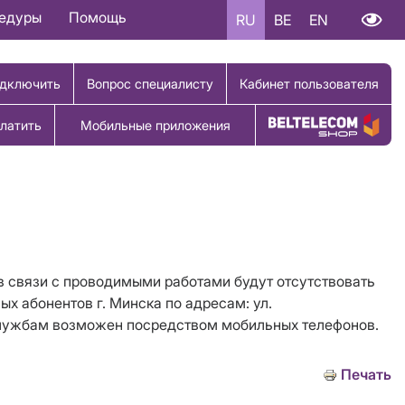
цедуры
Помощь
RU
BE
EN
дключить
Вопрос специалисту
Кабинет пользователя
латить
Мобильные приложения
Купить товар
 в связи с проводимыми работами будут отсутствовать
ых абонентов г. Минска по адресам: ул.
м службам возможен посредством мобильных телефонов.
Печать