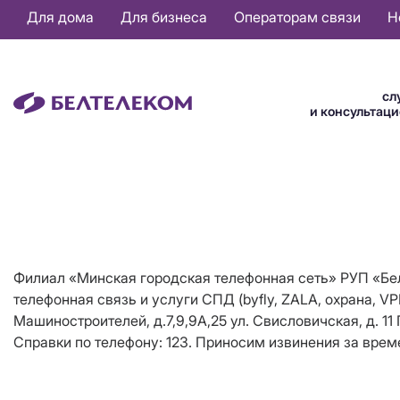
Основная
Для дома
Для бизнеса
Операторам связи
Н
навигация
RU
сл
и консультац
Филиал «Минская городская телефонная сеть» РУП «Белт
телефонная связь и услуги СПД (byfly, ZALA, охрана, VP
Машиностроителей, д.7,9,9А,25 ул. Свисловичская, д.
Справки по телефону: 123. Приносим извинения за врем