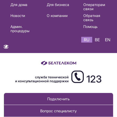
Основная
Для дома
Для бизнеса
Операторам
связи
навигация
Новости
О компании
Обратная
RU
связь
Админ.
Помощь
процедуры
RU
BE
EN
123
служба технической
и консультационной поддержки
Подключить
Вопрос специалисту