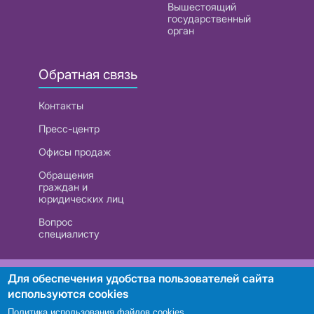
Вышестоящий
государственный
орган
Обратная связь
Контакты
Пресс-центр
Офисы продаж
Обращения
граждан и
юридических лиц
Вопрос
специалисту
РУП «Белтелеком». УНП 101007741
Для обеспечения удобства пользователей сайта
используются cookies
Политика использования файлов cookies