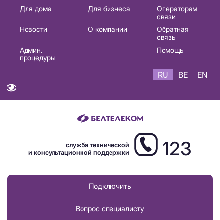
Основная
Для дома
Для бизнеса
Операторам
связи
навигация
Новости
О компании
Обратная
RU
связь
Админ.
Помощь
процедуры
RU
BE
EN
123
служба технической
и консультационной поддержки
Подключить
Вопрос специалисту