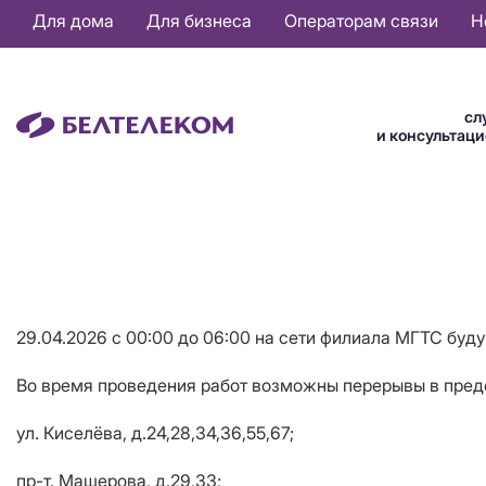
Основная
Для дома
Для бизнеса
Операторам связи
Н
навигация
RU
сл
и консультац
29.04.2026 с 00:00 до 06:00 на сети филиала МГТС буд
Во время проведения работ возможны перерывы в предо
ул. Киселёва, д.24,28,34,36,55,67;
пр-т. Машерова, д.29,33;