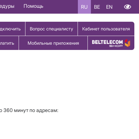
цедуры
Помощь
RU
BE
EN
дключить
Вопрос специалисту
Кабинет пользователя
латить
Мобильные приложения
Купить товар
о 360 минут по адресам: