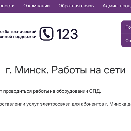
овости
О компании
Обратная связь
Админ. про
По
123
ужба технической
ионной поддержки
Оп
г. Минск. Работы на сети
ут проводиться работы на оборудовании СПД.
ставлении услуг электросвязи для абонентов г. Минска д