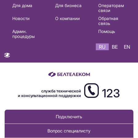
Основная
Для дома
Для бизнеса
Операторам
связи
навигация
Новости
О компании
Обратная
RU
связь
Админ.
Помощь
процедуры
RU
BE
EN
123
служба технической
и консультационной поддержки
Подключить
Вопрос специалисту