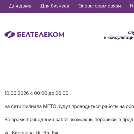
Основная
Для дома
Для бизнеса
Операторам связи
Н
навигация
RU
сл
и консультац
10.06.2026 с 00:00 до 06:00
на сети филиала МГТС будут проводиться работы на об
Во время проведения работ возможны перерывы в предо
ул. Киселёва, 6г, 6д, 6ж