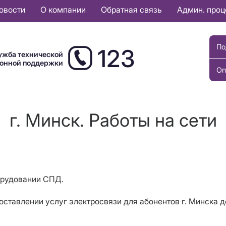
овости
О компании
Обратная связь
Админ. про
По
123
ужба технической
ионной поддержки
Оп
г. Минск. Работы на сети
орудовании СПД.
ставлении услуг электросвязи для абонентов г. Минска д