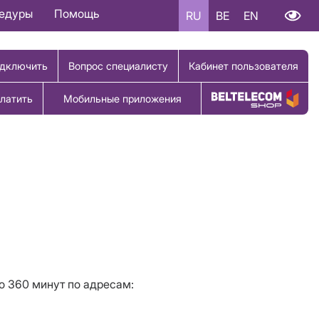
цедуры
Помощь
RU
BE
EN
дключить
Вопрос специалисту
Кабинет пользователя
латить
Мобильные приложения
Купить товар
о 360 минут по адресам: