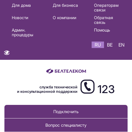
Основная
Для дома
Для бизнеса
Операторам
связи
навигация
Новости
О компании
Обратная
RU
связь
Админ.
Помощь
процедуры
RU
BE
EN
123
служба технической
и консультационной поддержки
Подключить
Вопрос специалисту