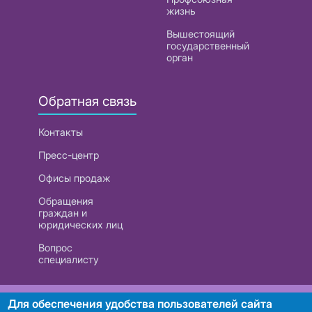
жизнь
Вышестоящий
государственный
орган
Обратная связь
Контакты
Пресс-центр
Офисы продаж
Обращения
граждан и
юридических лиц
Вопрос
специалисту
РУП «Белтелеком». УНП 101007741
Для обеспечения удобства пользователей сайта