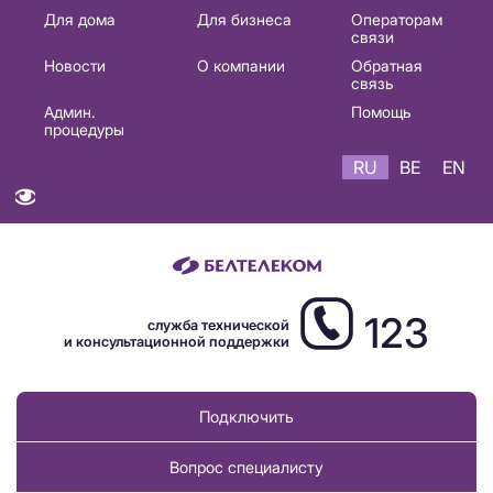
Основная
Для дома
Для бизнеса
Операторам
связи
навигация
Новости
О компании
Обратная
RU
связь
Админ.
Помощь
процедуры
RU
BE
EN
123
служба технической
и консультационной поддержки
Подключить
Вопрос специалисту