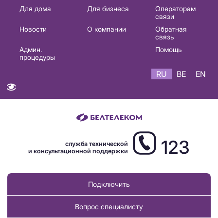
Основная
Для дома
Для бизнеса
Операторам
связи
навигация
Новости
О компании
Обратная
RU
связь
Админ.
Помощь
процедуры
RU
BE
EN
123
служба технической
и консультационной поддержки
Подключить
Вопрос специалисту