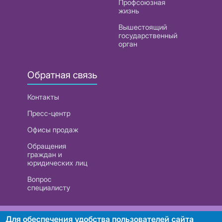
Профсоюзная
жизнь
Вышестоящий
государственный
орган
Обратная связь
Контакты
Пресс-центр
Офисы продаж
Обращения
граждан и
юридических лиц
Вопрос
специалисту
РУП «Белтелеком». УНП 101007741
Для обеспечения удобства пользователей сайта