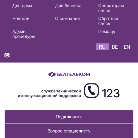
Основная
Для дома
Для бизнеса
Операторам
связи
навигация
Новости
О компании
Обратная
RU
связь
Админ.
Помощь
процедуры
RU
BE
EN
123
служба технической
и консультационной поддержки
Подключить
Вопрос специалисту