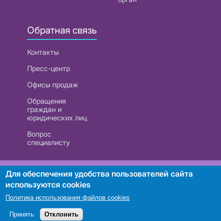
Обратная связь
Контакты
Пресс-центр
Офисы продаж
Обращения
граждан и
юридических лиц
Вопрос
специалисту
РУП «Белтелеком». УНП 101007741
Для обеспечения удобства пользователей сайта
используются cookies
Политика использования файлов cookies
Поиск
Принять
Отклонить