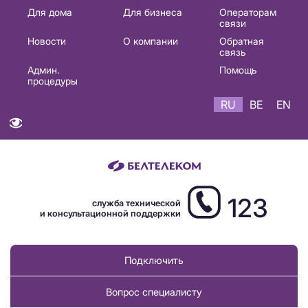
Основная
Для дома
Для бизнеса
Операторам
связи
навигация
Новости
О компании
Обратная
RU
связь
Админ.
Помощь
процедуры
RU
BE
EN
123
служба технической
и консультационной поддержки
Подключить
Вопрос специалисту