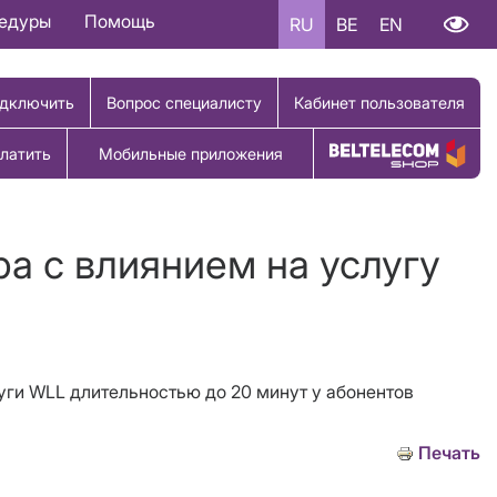
цедуры
Помощь
RU
BE
EN
дключить
Вопрос специалисту
Кабинет пользователя
латить
Мобильные приложения
Купить товар
ра с влиянием на услугу
уги WLL длительностью до 20 минут у абонентов
Печать