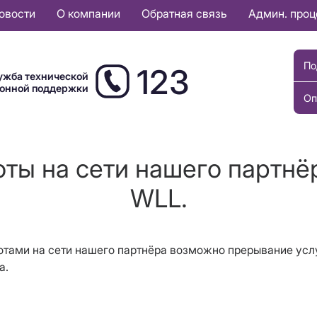
овости
О компании
Обратная связь
Админ. про
По
123
ужба технической
ионной поддержки
Оп
ты на сети нашего партнё
WLL.
ботами на сети нашего партнёра возможно прерывание усл
а.