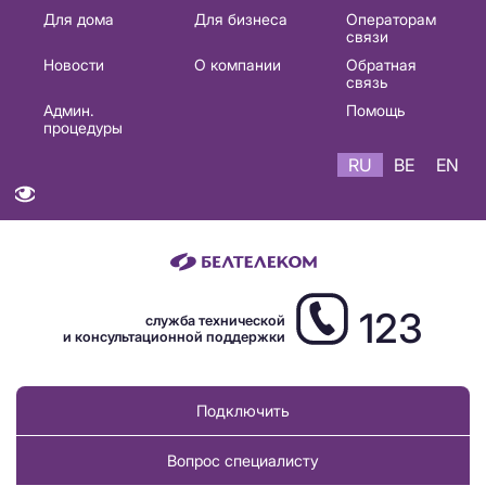
Основная
Для дома
Для бизнеса
Операторам
связи
навигация
Новости
О компании
Обратная
RU
связь
Админ.
Помощь
процедуры
RU
BE
EN
123
служба технической
и консультационной поддержки
Подключить
Вопрос специалисту