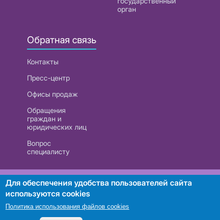
государственный
орган
Обратная связь
Контакты
Пресс-центр
Офисы продаж
Обращения
граждан и
юридических лиц
Вопрос
специалисту
РУП «Белтелеком». УНП 101007741
Для обеспечения удобства пользователей сайта
используются cookies
Политика использования файлов cookies
Поиск