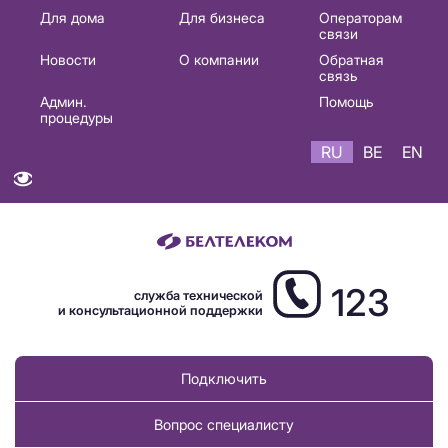
Основная
Для дома
Для бизнеса
Операторам
связи
навигация
Новости
О компании
Обратная
RU
связь
Админ.
Помощь
процедуры
RU
BE
EN
123
служба технической
и консультационной поддержки
Подключить
Вопрос специалисту