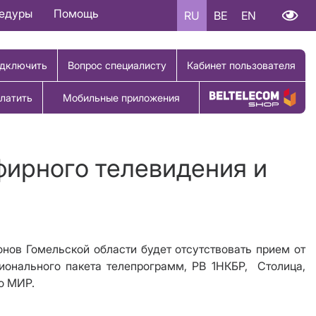
цедуры
Помощь
RU
BE
EN
дключить
Вопрос специалисту
Кабинет пользователя
латить
Мобильные приложения
Купить товар
фирного телевидения и
онов
Гомельской области
будет отсутствовать прием от
гионального пакета телепрограмм, РВ 1НКБР,
Столица,
о МИР.