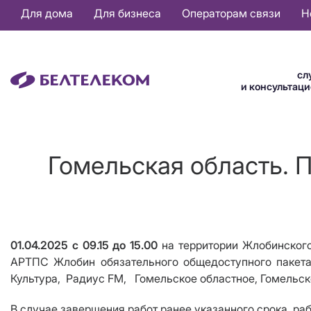
Основная
Для дома
Для бизнеса
Операторам связи
Н
навигация
RU
сл
и консультац
Гомельская область. 
01.04.2025 с 09.15 до 15.00
на территории
Жлобинского
АРТПС
Жлобин
обязательного общедоступного пакет
Культура,
Радиус FM,
Гомельское областное, Гомельск
В случае завершения работ ранее указанного срока, ра