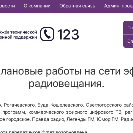
овости
О компании
Обратная связь
Админ. про
По
123
ужба технической
ионной поддержки
Оп
Плановые работы на сети э
радиовещания.
, Рогачевского, Буда-Кошелевского
,
Светлогорского
рай
а программ, коммерческого эфирного цифрового ТВ
, ре
ое городское, Правда радио, Легенды FM, Юмор FM, Ради
бота передатчиков будет возобновлена.