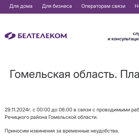
Основная
Для дома
Для бизнеса
Операторам связи
Н
навигация
RU
сл
и консультац
Гомельская область. Пл
29.11.2024г. с 00:00 до 0
6
:
0
0 в связи с проводимыми ра
Речицкого района Гомельской области.
Приносим извинения за временные неудобств