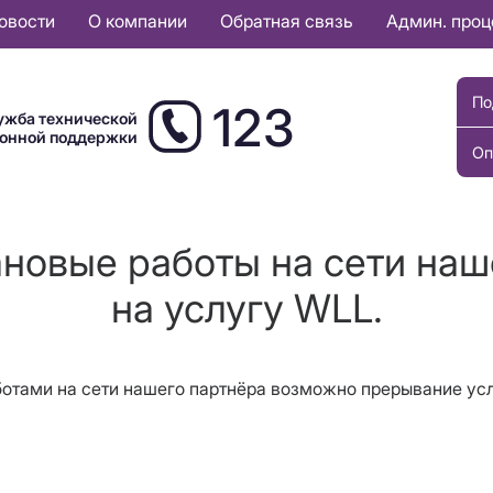
овости
О компании
Обратная связь
Админ. про
По
123
ужба технической
ионной поддержки
Оп
ановые работы на сети наш
на услугу WLL.
ботами на сети нашего партнёра возможно прерывание у
а.