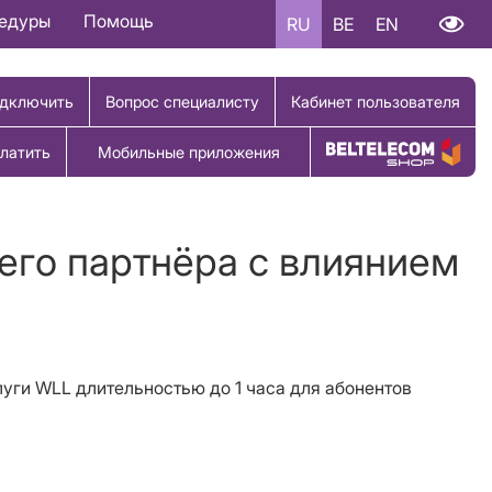
цедуры
Помощь
RU
BE
EN
дключить
Вопрос специалисту
Кабинет пользователя
латить
Мобильные приложения
Купить товар
его партнёра с влиянием
слуги WLL длительностью до
1
час
а
для абонентов