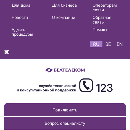
Основная
Для дома
Для бизнеса
Операторам
связи
навигация
Новости
О компании
Обратная
RU
связь
Админ.
Помощь
процедуры
RU
BE
EN
123
служба технической
и консультационной поддержки
Подключить
Вопрос специалисту