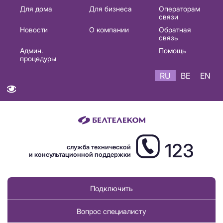
Основная
Для дома
Для бизнеса
Операторам
связи
навигация
Новости
О компании
Обратная
RU
связь
Админ.
Помощь
процедуры
RU
BE
EN
123
служба технической
и консультационной поддержки
Подключить
Вопрос специалисту