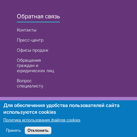
Обратная связь
Контакты
Пресс-центр
Офисы продаж
Обращения
граждан и
юридических лиц
Вопрос
специалисту
РУП «Белтелеком». УНП 101007741
Для обеспечения удобства пользователей сайта
используются cookies
Политика использования файлов cookies
Поиск
Принять
Отклонить