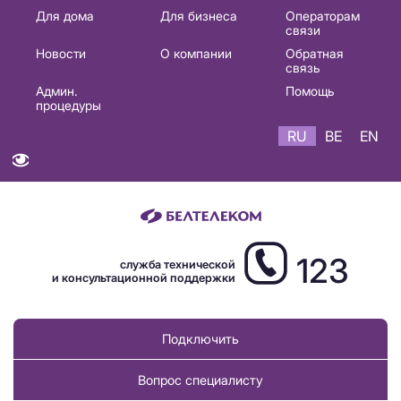
Основная
Для дома
Для бизнеса
Операторам
связи
навигация
Новости
О компании
Обратная
RU
связь
Админ.
Помощь
процедуры
RU
BE
EN
123
служба технической
и консультационной поддержки
Подключить
Вопрос специалисту