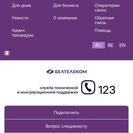
Основная
Для дома
Для бизнеса
Операторам
связи
навигация
Новости
О компании
Обратная
RU
связь
Админ.
Помощь
процедуры
RU
BE
EN
123
служба технической
и консультационной поддержки
Подключить
Вопрос специалисту