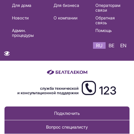
Основная
Для дома
Для бизнеса
Операторам
связи
навигация
Новости
О компании
Обратная
RU
связь
Админ.
Помощь
процедуры
RU
BE
EN
123
служба технической
и консультационной поддержки
Подключить
Вопрос специалисту