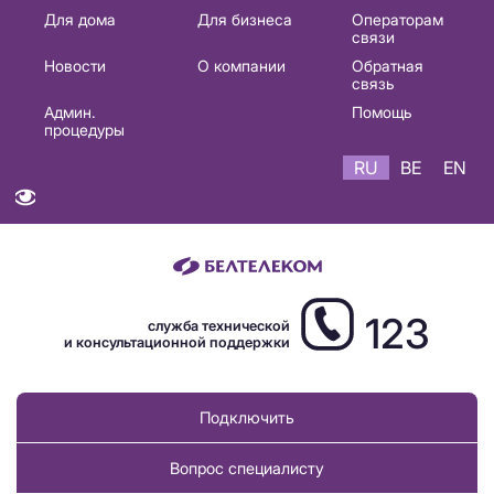
Основная
Для дома
Для бизнеса
Операторам
связи
навигация
Новости
О компании
Обратная
RU
связь
Админ.
Помощь
процедуры
RU
BE
EN
123
служба технической
и консультационной поддержки
Подключить
Вопрос специалисту