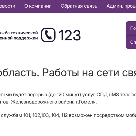
овости
О компании
Обратная связь
Админ. про
По
123
ужба технической
ионной поддержки
Оп
бласть. Работы на сети свя
отами будет перерыв (до 120 минут) услуг СПД (IMS телефо
ентов Железнодорожного района г.Гомеля.
службам 101, 102,103, 104, 112 возможен посредством мо