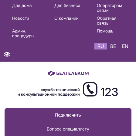
Основная
Для дома
Для бизнеса
Операторам
связи
навигация
Новости
О компании
Обратная
RU
связь
Админ.
Помощь
процедуры
RU
BE
EN
123
служба технической
и консультационной поддержки
Подключить
Вопрос специалисту