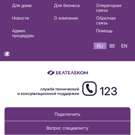
Основная
Для дома
Для бизнеса
Операторам
связи
навигация
Новости
О компании
Обратная
RU
связь
Админ.
Помощь
процедуры
RU
BE
EN
123
служба технической
и консультационной поддержки
Подключить
Вопрос специалисту