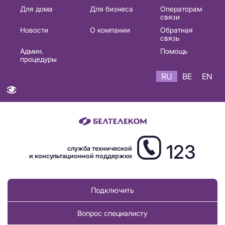
Основная
Для дома
Для бизнеса
Операторам
связи
навигация
Новости
О компании
Обратная
RU
связь
Админ.
Помощь
процедуры
RU
BE
EN
123
служба технической
и консультационной поддержки
Подключить
Вопрос специалисту